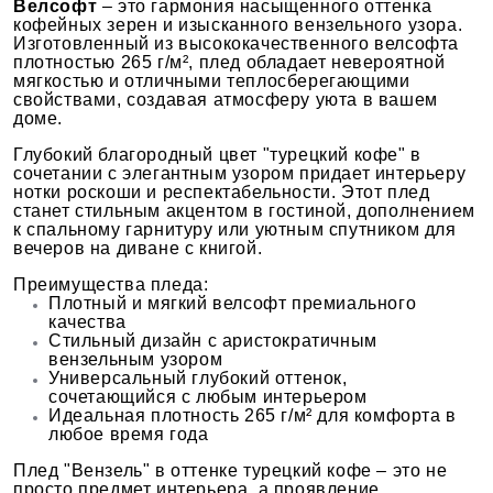
Велсофт
– это гармония насыщенного оттенка
кофейных зерен и изысканного вензельного узора.
Изготовленный из высококачественного велсофта
плотностью 265 г/м², плед обладает невероятной
мягкостью и отличными теплосберегающими
свойствами, создавая атмосферу уюта в вашем
доме.
Глубокий благородный цвет "турецкий кофе" в
сочетании с элегантным узором придает интерьеру
нотки роскоши и респектабельности. Этот плед
станет стильным акцентом в гостиной, дополнением
к спальному гарнитуру или уютным спутником для
вечеров на диване с книгой.
Преимущества пледа:
Плотный и мягкий велсофт премиального
качества
Стильный дизайн с аристократичным
вензельным узором
Универсальный глубокий оттенок,
сочетающийся с любым интерьером
Идеальная плотность 265 г/м² для комфорта в
любое время года
Плед "Вензель" в оттенке турецкий кофе – это не
просто предмет интерьера, а проявление