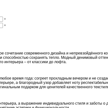
+
+
ое сочетание современного дизайна и непревзойдённого к
ью и способностью сохранять тепло. Модный денимовый отт
о интерьера – от классики до лофта.
любое время года: согреет прохладным вечером и не созд
терьере, а благородный узор добавляет ноту респектабель
игинальным подарком для ценителей качественного текстил
интерьера, а выражение индивидуального стиля и заботы о 
очетание эстетики и функциональности.