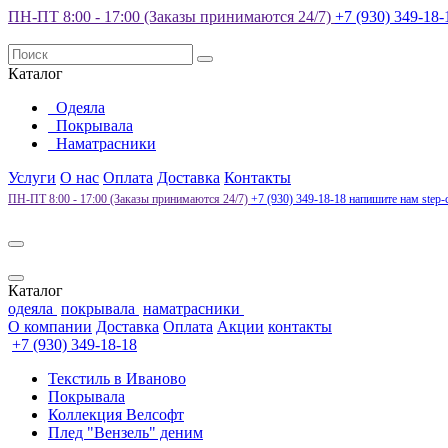
ПН-ПТ 8:00 - 17:00 (Заказы принимаются 24/7)
+7 (930) 349-18
Каталог
Одеяла
Покрывала
Наматрасники
Услуги
О нас
Оплата
Доставка
Контакты
ПН-ПТ 8:00 - 17:00 (Заказы принимаются 24/7)
+7 (930) 349-18-18
напишите нам
step-
Каталог
одеяла
покрывала
наматрасники
О компании
Доставка
Оплата
Акции
контакты
+7 (930) 349-18-18
Текстиль в Иваново
Покрывала
Коллекция Велсофт
Плед "Вензель" деним