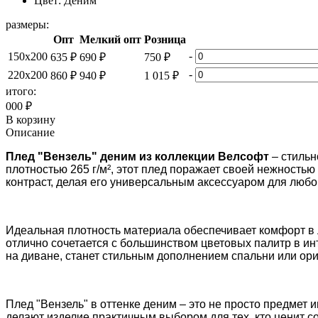
Цвет:
Деним
размеры:
Опт
Мелкий опт
Розница
-
150x200
635 ₽
690 ₽
750 ₽
-
220x200
860 ₽
940 ₽
1 015 ₽
итого:
000 ₽
В корзину
Описание
Плед "Вензель" деним из коллекции Велсофт
– стильн
плотностью 265 г/м², этот плед поражает своей нежност
контраст, делая его универсальным аксессуаром для любог
Идеальная плотность материала обеспечивает комфорт в 
отлично сочетается с большинством цветовых палитр в ин
на диване, станет стильным дополнением спальни или ор
Плед "Вензель" в оттенке деним – это не просто предмет 
делают изделие практичным выбором для тех, кто ценит с