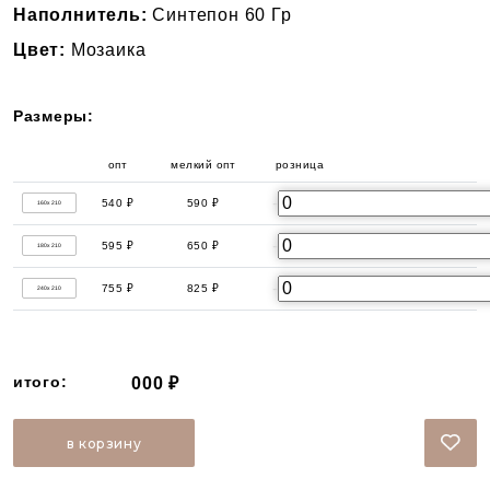
Наполнитель:
Синтепон 60 Гр
Цвет:
Мозаика
Размеры:
опт
мелкий опт
розница
-
540 ₽
590 ₽
640 ₽
160х210
-
595 ₽
650 ₽
705 ₽
180х210
-
755 ₽
825 ₽
895 ₽
240х210
итого:
000 ₽
в корзину